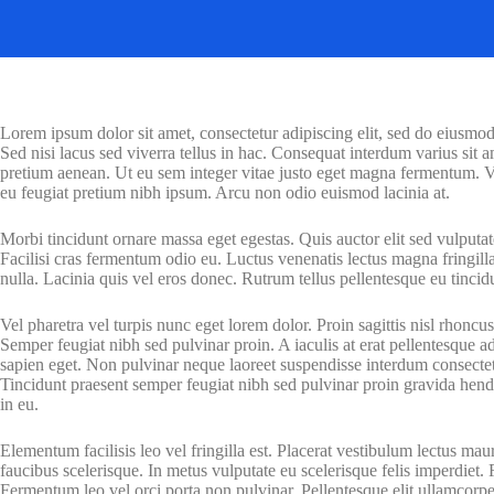
Lorem ipsum dolor sit amet, consectetur adipiscing elit, sed do eiusmod
Sed nisi lacus sed viverra tellus in hac. Consequat interdum varius sit 
pretium aenean. Ut eu sem integer vitae justo eget magna fermentum. Viv
eu feugiat pretium nibh ipsum. Arcu non odio euismod lacinia at.
Morbi tincidunt ornare massa eget egestas. Quis auctor elit sed vulputa
Facilisi cras fermentum odio eu. Luctus venenatis lectus magna fringilla
nulla. Lacinia quis vel eros donec. Rutrum tellus pellentesque eu tincidu
Vel pharetra vel turpis nunc eget lorem dolor. Proin sagittis nisl rhon
Semper feugiat nibh sed pulvinar proin. A iaculis at erat pellentesque 
sapien eget. Non pulvinar neque laoreet suspendisse interdum consectetu
Tincidunt praesent semper feugiat nibh sed pulvinar proin gravida hendr
in eu.
Elementum facilisis leo vel fringilla est. Placerat vestibulum lectus ma
faucibus scelerisque. In metus vulputate eu scelerisque felis imperdiet.
Fermentum leo vel orci porta non pulvinar. Pellentesque elit ullamcorpe