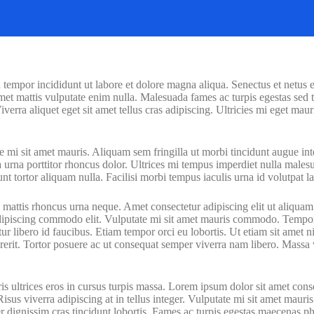
 tempor incididunt ut labore et dolore magna aliqua. Senectus et netus 
amet mattis vulputate enim nulla. Malesuada fames ac turpis egestas sed 
erra aliquet eget sit amet tellus cras adipiscing. Ultricies mi eget mau
te mi sit amet mauris. Aliquam sem fringilla ut morbi tincidunt augue in
 urna porttitor rhoncus dolor. Ultrices mi tempus imperdiet nulla malesu
nt tortor aliquam nulla. Facilisi morbi tempus iaculis urna id volutpat la
cus mattis rhoncus urna neque. Amet consectetur adipiscing elit ut aliqu
adipiscing commodo elit. Vulputate mi sit amet mauris commodo. Tempor o
r libero id faucibus. Etiam tempor orci eu lobortis. Ut etiam sit amet n
erit. Tortor posuere ac ut consequat semper viverra nam libero. Massa v
uris ultrices eros in cursus turpis massa. Lorem ipsum dolor sit amet con
 Risus viverra adipiscing at in tellus integer. Vulputate mi sit amet ma
r dignissim cras tincidunt lobortis. Fames ac turpis egestas maecenas p