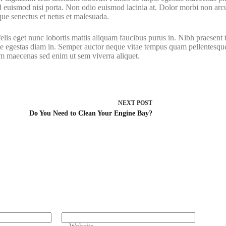
ed euismod nisi porta. Non odio euismod lacinia at. Dolor morbi non ar
que senectus et netus et malesuada.
felis eget nunc lobortis mattis aliquam faucibus purus in. Nibh praesent
ue egestas diam in. Semper auctor neque vitae tempus quam pellentesque 
am maecenas sed enim ut sem viverra aliquet.
NEXT
POST
Do You Need to Clean Your Engine Bay?