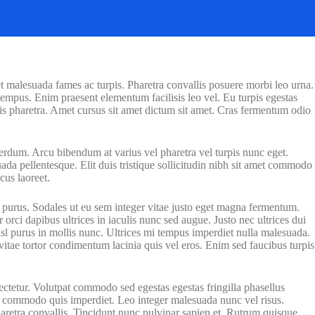
et malesuada fames ac turpis. Pharetra convallis posuere morbi leo urna.
tempus. Enim praesent elementum facilisis leo vel. Eu turpis egestas
ris pharetra. Amet cursus sit amet dictum sit amet. Cras fermentum odio
terdum. Arcu bibendum at varius vel pharetra vel turpis nunc eget.
ada pellentesque. Elit duis tristique sollicitudin nibh sit amet commodo
cus laoreet.
am purus. Sodales ut eu sem integer vitae justo eget magna fermentum.
rci dapibus ultrices in iaculis nunc sed augue. Justo nec ultrices dui
isl purus in mollis nunc. Ultrices mi tempus imperdiet nulla malesuada.
itae tortor condimentum lacinia quis vel eros. Enim sed faucibus turpis
sectetur. Volutpat commodo sed egestas egestas fringilla phasellus
uris commodo quis imperdiet. Leo integer malesuada nunc vel risus.
haretra convallis. Tincidunt nunc pulvinar sapien et. Rutrum quisque