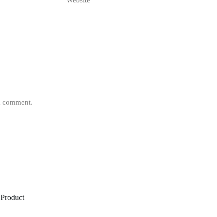
Website
 I comment.
 Product