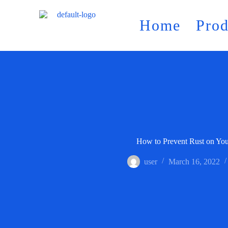
Home
Prod
How to Prevent Rust on You
user
March 16, 2022