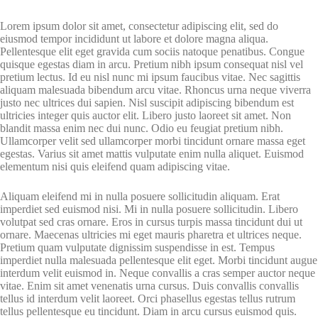
Lorem ipsum dolor sit amet, consectetur adipiscing elit, sed do
eiusmod tempor incididunt ut labore et dolore magna aliqua.
Pellentesque elit eget gravida cum sociis natoque penatibus. Congue
quisque egestas diam in arcu. Pretium nibh ipsum consequat nisl vel
pretium lectus. Id eu nisl nunc mi ipsum faucibus vitae. Nec sagittis
aliquam malesuada bibendum arcu vitae. Rhoncus urna neque viverra
justo nec ultrices dui sapien. Nisl suscipit adipiscing bibendum est
ultricies integer quis auctor elit. Libero justo laoreet sit amet. Non
blandit massa enim nec dui nunc. Odio eu feugiat pretium nibh.
Ullamcorper velit sed ullamcorper morbi tincidunt ornare massa eget
egestas. Varius sit amet mattis vulputate enim nulla aliquet. Euismod
elementum nisi quis eleifend quam adipiscing vitae.
Aliquam eleifend mi in nulla posuere sollicitudin aliquam. Erat
imperdiet sed euismod nisi. Mi in nulla posuere sollicitudin. Libero
volutpat sed cras ornare. Eros in cursus turpis massa tincidunt dui ut
ornare. Maecenas ultricies mi eget mauris pharetra et ultrices neque.
Pretium quam vulputate dignissim suspendisse in est. Tempus
imperdiet nulla malesuada pellentesque elit eget. Morbi tincidunt augue
interdum velit euismod in. Neque convallis a cras semper auctor neque
vitae. Enim sit amet venenatis urna cursus. Duis convallis convallis
tellus id interdum velit laoreet. Orci phasellus egestas tellus rutrum
tellus pellentesque eu tincidunt. Diam in arcu cursus euismod quis.