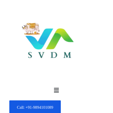
Call: +91-9894101089