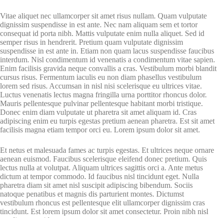
Vitae aliquet nec ullamcorper sit amet risus nullam. Quam vulputate
dignissim suspendisse in est ante. Nec nam aliquam sem et tortor
consequat id porta nibh. Mattis vulputate enim nulla aliquet. Sed id
semper risus in hendrerit. Pretium quam vulputate dignissim
suspendisse in est ante in. Etiam non quam lacus suspendisse faucibus
interdum. Nisl condimentum id venenatis a condimentum vitae sapien.
Enim facilisis gravida neque convallis a cras. Vestibulum morbi blandit
cursus risus. Fermentum iaculis eu non diam phasellus vestibulum
lorem sed risus. Accumsan in nisl nisi scelerisque eu ultrices vitae.
Luctus venenatis lectus magna fringilla urna porttitor rhoncus dolor.
Mauris pellentesque pulvinar pellentesque habitant morbi tristique.
Donec enim diam vulputate ut pharetra sit amet aliquam id. Cras
adipiscing enim eu turpis egestas pretium aenean pharetra. Est sit amet
facilisis magna etiam tempor orci eu. Lorem ipsum dolor sit amet.
Et netus et malesuada fames ac turpis egestas. Et ultrices neque ornare
aenean euismod. Faucibus scelerisque eleifend donec pretium. Quis
lectus nulla at volutpat. Aliquam ultrices sagittis orci a. Ante metus
dictum at tempor commodo. Id faucibus nisl tincidunt eget. Nulla
pharetra diam sit amet nisl suscipit adipiscing bibendum. Sociis
natoque penatibus et magnis dis parturient montes. Dictumst
vestibulum rhoncus est pellentesque elit ullamcorper dignissim cras
tincidunt. Est lorem ipsum dolor sit amet consectetur. Proin nibh nisl