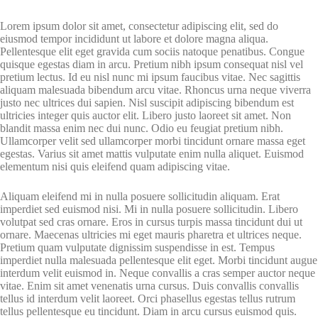
Lorem ipsum dolor sit amet, consectetur adipiscing elit, sed do
eiusmod tempor incididunt ut labore et dolore magna aliqua.
Pellentesque elit eget gravida cum sociis natoque penatibus. Congue
quisque egestas diam in arcu. Pretium nibh ipsum consequat nisl vel
pretium lectus. Id eu nisl nunc mi ipsum faucibus vitae. Nec sagittis
aliquam malesuada bibendum arcu vitae. Rhoncus urna neque viverra
justo nec ultrices dui sapien. Nisl suscipit adipiscing bibendum est
ultricies integer quis auctor elit. Libero justo laoreet sit amet. Non
blandit massa enim nec dui nunc. Odio eu feugiat pretium nibh.
Ullamcorper velit sed ullamcorper morbi tincidunt ornare massa eget
egestas. Varius sit amet mattis vulputate enim nulla aliquet. Euismod
elementum nisi quis eleifend quam adipiscing vitae.
Aliquam eleifend mi in nulla posuere sollicitudin aliquam. Erat
imperdiet sed euismod nisi. Mi in nulla posuere sollicitudin. Libero
volutpat sed cras ornare. Eros in cursus turpis massa tincidunt dui ut
ornare. Maecenas ultricies mi eget mauris pharetra et ultrices neque.
Pretium quam vulputate dignissim suspendisse in est. Tempus
imperdiet nulla malesuada pellentesque elit eget. Morbi tincidunt augue
interdum velit euismod in. Neque convallis a cras semper auctor neque
vitae. Enim sit amet venenatis urna cursus. Duis convallis convallis
tellus id interdum velit laoreet. Orci phasellus egestas tellus rutrum
tellus pellentesque eu tincidunt. Diam in arcu cursus euismod quis.