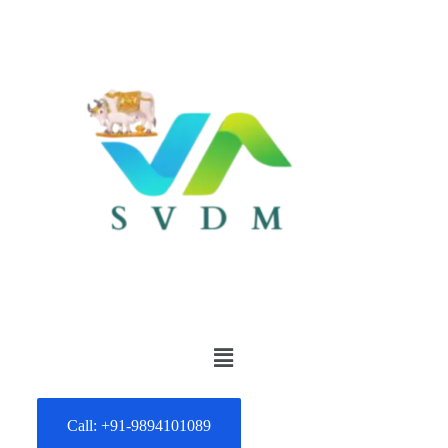
Call: +91-9894101089