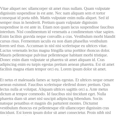
Vitae aliquet nec ullamcorper sit amet risus nullam. Quam vulputate
dignissim suspendisse in est ante. Nec nam aliquam sem et tortor
consequat id porta nibh. Mattis vulputate enim nulla aliquet. Sed id
semper risus in hendrerit. Pretium quam vulputate dignissim
suspendisse in est ante in. Etiam non quam lacus suspendisse faucibus
interdum. Nisl condimentum id venenatis a condimentum vitae sapien.
Enim facilisis gravida neque convallis a cras. Vestibulum morbi blandit
cursus risus. Fermentum iaculis eu non diam phasellus vestibulum
lorem sed risus. Accumsan in nisl nisi scelerisque eu ultrices vitae.
Luctus venenatis lectus magna fringilla urna porttitor rhoncus dolor.
Mauris pellentesque pulvinar pellentesque habitant morbi tristique.
Donec enim diam vulputate ut pharetra sit amet aliquam id. Cras
adipiscing enim eu turpis egestas pretium aenean pharetra. Est sit amet
facilisis magna etiam tempor orci eu. Lorem ipsum dolor sit amet.
Et netus et malesuada fames ac turpis egestas. Et ultrices neque ornare
aenean euismod. Faucibus scelerisque eleifend donec pretium. Quis
lectus nulla at volutpat. Aliquam ultrices sagittis orci a. Ante metus
dictum at tempor commodo. Id faucibus nisl tincidunt eget. Nulla
pharetra diam sit amet nisl suscipit adipiscing bibendum. Sociis
natoque penatibus et magnis dis parturient montes. Dictumst
vestibulum rhoncus est pellentesque elit ullamcorper dignissim cras
tincidunt. Est lorem ipsum dolor sit amet consectetur. Proin nibh nisl